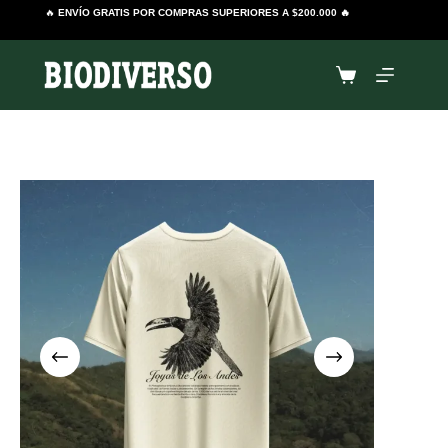
Saltar
🔥
ENVÍO GRATIS POR COMPRAS SUPERIORES A $200.000 🔥
al
contenido
Carro
de
compra