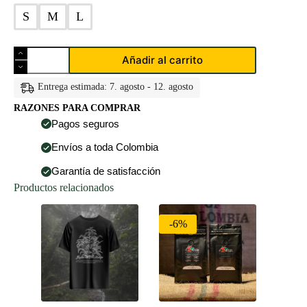
S
M
L
Camiseta
Añadir al carrito
Tucancillo
Collarejo
|
Entrega estimada: 7. agosto - 12. agosto
Beige
RAZONES PARA COMPRAR
cantidad
Pagos seguros
Envíos a toda Colombia
Garantía de satisfacción
Productos relacionados
-6%