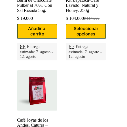
Barra de Chocolate
Kit Zapatoca-Café
Pulker al 70%. Con
Lavado, Natural y
Sal Rosada 55g.
Honey. 250g
$
19.000
$
104.000
$
114.000
Original
Current
price
price
Este
Añadir al
Seleccionar
was:
is:
producto
carrito
opciones
$ 114.000.
$ 104.000.
tiene
múltiples
variantes.
Entrega
Entrega
Las
estimada: 7. agosto -
estimada: 7. agosto -
opciones
12. agosto
12. agosto
se
pueden
elegir
en
la
página
de
producto
Café Joyas de los
Andes. Caturra –