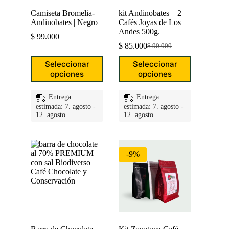
Camiseta Bromelia-
kit Andinobates – 2
Andinobates | Negro
Cafés Joyas de Los
Andes 500g.
$
99.000
$
85.000
$
90.000
Original
Current
price
price
Este
Este
Seleccionar
Seleccionar
was:
is:
producto
producto
opciones
opciones
$ 90.000.
$ 85.000.
tiene
tiene
múltiples
múltiples
variantes.
variantes.
Entrega
Entrega
Las
Las
estimada: 7. agosto -
estimada: 7. agosto -
opciones
opciones
12. agosto
12. agosto
se
se
pueden
pueden
elegir
elegir
en
en
-9%
la
la
página
página
de
de
producto
producto