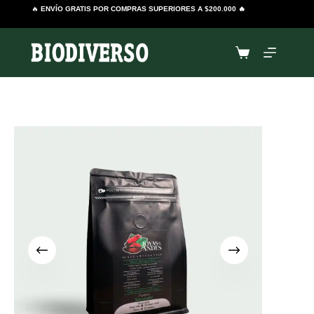
Saltar
🔥
ENVÍO GRATIS POR COMPRAS SUPERIORES A $200.000 🔥
al
contenido
Carro
de
compra