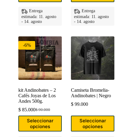
múltiples
múltiples
variantes.
variantes.
Entrega
Entrega
Las
Las
estimada: 11. agosto
estimada: 11. agosto
opciones
opciones
- 14. agosto
- 14. agosto
se
se
pueden
pueden
elegir
elegir
en
en
-6%
la
la
página
página
de
de
producto
producto
kit Andinobates – 2
Camiseta Bromelia-
Cafés Joyas de Los
Andinobates | Negro
Andes 500g.
$
99.000
$
85.000
$
90.000
Original
Current
price
price
Este
Este
Seleccionar
Seleccionar
was:
is:
producto
producto
opciones
opciones
$ 90.000.
$ 85.000.
tiene
tiene
múltiples
múltiples