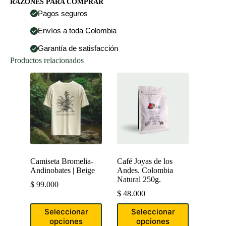
RAZONES PARA COMPRAR
Castillo
Lavado
Pagos seguros
250g.
cantidad
Envíos a toda Colombia
Garantía de satisfacción
Productos relacionados
Camiseta Bromelia-
Café Joyas de los
Andinobates | Beige
Andes. Colombia
Natural 250g.
$
99.000
$
48.000
Este
Este
Seleccionar
Seleccionar
producto
producto
opciones
opciones
tiene
tiene