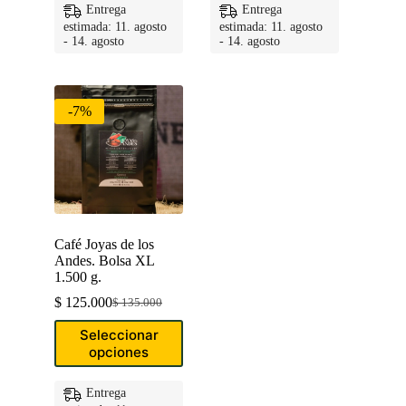
variantes.
variantes.
Entrega
Entrega
Las
Las
estimada: 11. agosto
estimada: 11. agosto
opciones
opciones
- 14. agosto
- 14. agosto
se
se
pueden
pueden
elegir
elegir
en
en
-7%
la
la
página
página
de
de
producto
producto
Café Joyas de los
Andes. Bolsa XL
1.500 g.
$
125.000
$
135.000
Original
Current
price
price
Este
Seleccionar
was:
is:
producto
opciones
$ 135.000.
$ 125.000.
tiene
múltiples
variantes.
Entrega