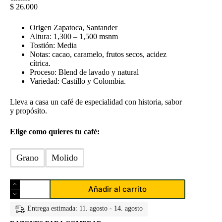
$
26.000
Origen Zapatoca, Santander
Altura: 1,300 – 1,500 msnm
Tostión: Media
Notas: cacao, caramelo, frutos secos, acidez
cítrica.
Proceso: Blend de lavado y natural
Variedad: Castillo y Colombia.
Lleva a casa un café de especialidad con historia, sabor
y propósito.
Elige como quieres tu café:
Grano
Molido
Café
Añadir al carrito
Joyas
de
los
Entrega estimada: 11. agosto - 14. agosto
Andes.