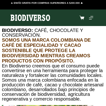
Saltar
🔥
ENVÍO GRATIS POR COMPRAS SUPERIORES A $200.000 🔥
al
contenido
Carro
de
BIODIVERSO:
CAFÉ, CHOCOLATE Y
CONSERVACIÓN.
compra
SOMOS UNA MARCA COLOMBIANA DE
CAFÉ DE ESPECIALIDAD Y CACAO
SOSTENIBLE QUE PROTEGE LA
BIODIVERSIDAD MIENTRAS CREAMOS
PRODUCTOS CON PROPÓSITO.
En Biodiverso creemos que el consumo puede
convertirse en una herramienta para proteger la
naturaleza y fortalecer las comunidades locales.
Somos una marca colombiana enfocada en la
producción de café, cacao y chocolate artesanal
colombiano, desarrollados bajo principios de
conservación de biodiversidad, agricultura
regenerativa y comercio responsable.