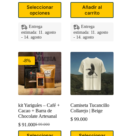
Este
Seleccionar
Añadir al
producto
opciones
carrito
tiene
múltiples
variantes.
Entrega
Entrega
Las
estimada: 11. agosto
estimada: 11. agosto
opciones
- 14. agosto
- 14. agosto
se
pueden
elegir
en
-8%
la
página
de
producto
kit Yariguíes – Café +
Camiseta Tucancillo
Cacao + Barra de
Collarejo | Beige
Chocolate Artesanal
$
99.000
$
91.000
$
99.000
Original
Current
price
price
Este
Este
Seleccionar
Seleccionar