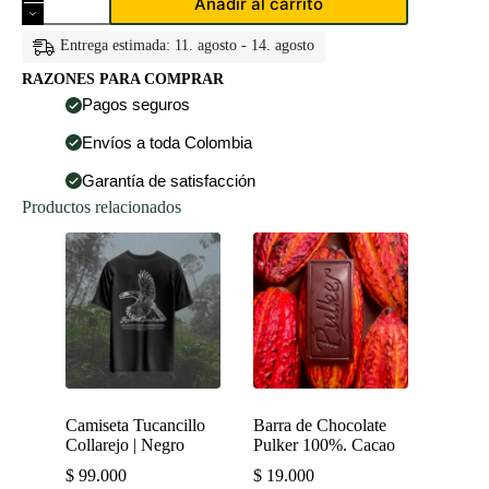
Añadir al carrito
de
Chocolate
Pulker
Entrega estimada: 11. agosto - 14. agosto
al
RAZONES PARA COMPRAR
70%.
Con
Pagos seguros
Frutos
Secos
Envíos a toda Colombia
55g.
cantidad
Garantía de satisfacción
Productos relacionados
Camiseta Tucancillo
Barra de Chocolate
Collarejo | Negro
Pulker 100%. Cacao
$
99.000
$
19.000