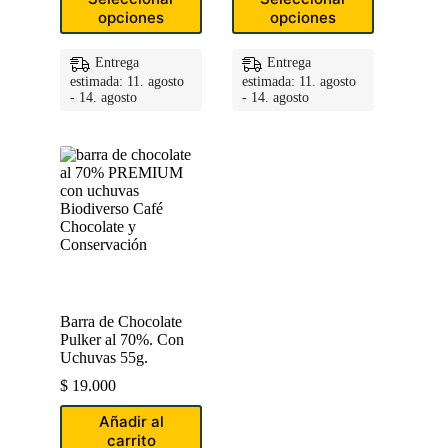
was:
is:
producto
producto
opciones
opciones
$ 99.000.
$ 91.000.
tiene
tiene
múltiples
múltiples
variantes.
variantes.
Entrega
Entrega
Las
Las
estimada: 11. agosto
estimada: 11. agosto
opciones
opciones
- 14. agosto
- 14. agosto
se
se
pueden
pueden
elegir
elegir
en
en
la
la
página
página
de
de
producto
producto
Barra de Chocolate
Pulker al 70%. Con
Uchuvas 55g.
$
19.000
Añadir al
carrito