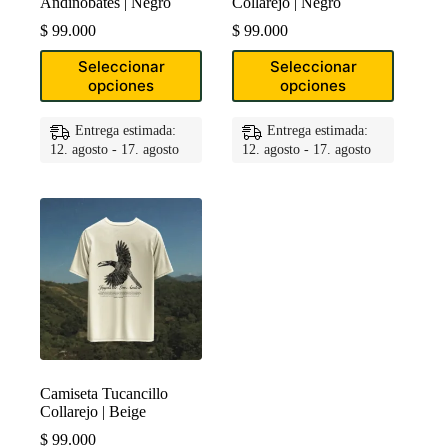
Andinobates | Negro
Collarejo | Negro
$
99.000
$
99.000
Este
Este
Seleccionar
Seleccionar
producto
producto
opciones
opciones
tiene
tiene
múltiples
múltiples
variantes.
variantes.
Entrega estimada:
Entrega estimada:
Las
Las
12. agosto - 17. agosto
12. agosto - 17. agosto
opciones
opciones
se
se
pueden
pueden
elegir
elegir
en
en
la
la
página
página
de
de
producto
producto
Camiseta Tucancillo
Collarejo | Beige
$
99.000