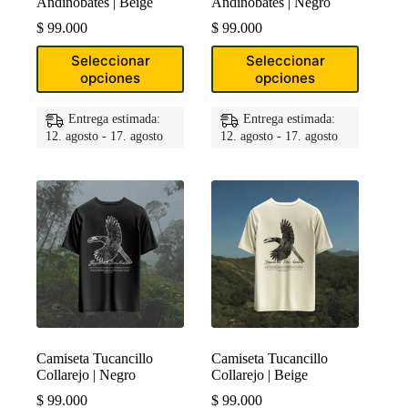
Andinobates | Beige
Andinobates | Negro
$
99.000
$
99.000
Este
Este
Seleccionar
Seleccionar
producto
producto
opciones
opciones
tiene
tiene
múltiples
múltiples
variantes.
variantes.
Entrega estimada:
Entrega estimada:
Las
Las
12. agosto - 17. agosto
12. agosto - 17. agosto
opciones
opciones
se
se
pueden
pueden
elegir
elegir
en
en
la
la
página
página
de
de
producto
producto
Camiseta Tucancillo
Camiseta Tucancillo
Collarejo | Negro
Collarejo | Beige
$
99.000
$
99.000