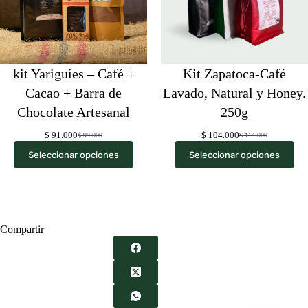
kit Yariguíes – Café +
Kit Zapatoca-Café
Cacao + Barra de
Lavado, Natural y Honey.
Chocolate Artesanal
250g
$
91.000
$
104.000
$
99.000
$
114.000
Original
Current
Original
Current
price
price
price
price
Seleccionar opciones
Seleccionar opciones
was:
is:
was:
is:
$ 99.000.
$ 91.000.
$ 114.000.
$ 104.000.
Compartir