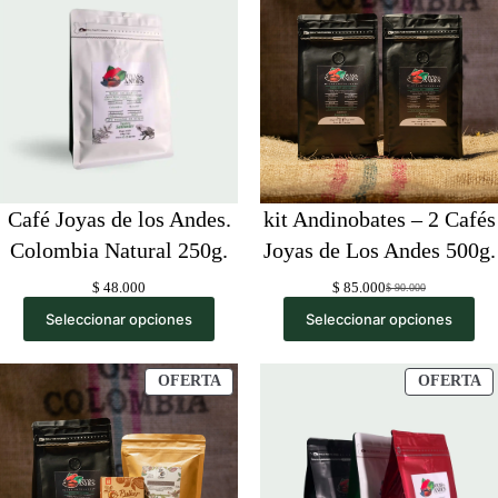
O
Café Joyas de los Andes.
kit Andinobates – 2 Cafés
Colombia Natural 250g.
Joyas de Los Andes 500g.
$
48.000
$
85.000
$
90.000
Original
Current
price
price
Seleccionar opciones
Seleccionar opciones
was:
is:
$ 90.000.
$ 85.000.
PRODUCTO
P
OFERTA
OFERTA
EN
E
OFERTA
O