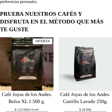
preferencias personales.
PRUEBA NUESTROS CAFÉS Y
DISFRUTA EN EL MÉTODO QUE MÁS
TE GUSTE
PRODUCTO
OFERTA
EN
OFERTA
Café Joyas de los Andes.
Café Joyas de los Andes.
Bolsa XL 1.500 g.
Castillo Lavado 250g.
$
125.000
$
26.000
$
135.000
Original
Current