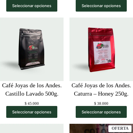
price
price
Seleccionar opciones
Seleccionar opciones
was:
is:
$ 135.000.
$ 125.000.
Café Joyas de los Andes.
Café Joyas de los Andes.
Castillo Lavado 500g.
Caturra – Honey 250g.
$
45.000
$
38.000
Seleccionar opciones
Seleccionar opciones
P
OFERTA
E