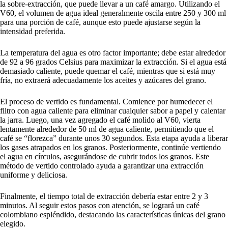
la sobre-extracción, que puede llevar a un café amargo. Utilizando el
V60, el volumen de agua ideal generalmente oscila entre 250 y 300 ml
para una porción de café, aunque esto puede ajustarse según la
intensidad preferida.
La temperatura del agua es otro factor importante; debe estar alrededor
de 92 a 96 grados Celsius para maximizar la extracción. Si el agua está
demasiado caliente, puede quemar el café, mientras que si está muy
fría, no extraerá adecuadamente los aceites y azúcares del grano.
El proceso de vertido es fundamental. Comience por humedecer el
filtro con agua caliente para eliminar cualquier sabor a papel y calentar
la jarra. Luego, una vez agregado el café molido al V60, vierta
lentamente alrededor de 50 ml de agua caliente, permitiendo que el
café se “florezca” durante unos 30 segundos. Esta etapa ayuda a liberar
los gases atrapados en los granos. Posteriormente, continúe vertiendo
el agua en círculos, asegurándose de cubrir todos los granos. Este
método de vertido controlado ayuda a garantizar una extracción
uniforme y deliciosa.
Finalmente, el tiempo total de extracción debería estar entre 2 y 3
minutos. Al seguir estos pasos con atención, se logrará un café
colombiano espléndido, destacando las características únicas del grano
elegido.