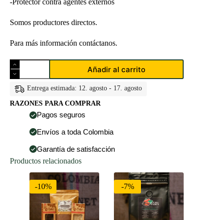
-Protector contra agentes externos
Somos productores directos.
Para más información contáctanos.
Manteca
Añadir al carrito
de
Cacao100%
SIN
Entrega estimada: 12. agosto - 17. agosto
REFINAR
RAZONES PARA COMPRAR
500
Gramos.
Pagos seguros
cantidad
Envíos a toda Colombia
Garantía de satisfacción
Productos relacionados
-10%
-7%