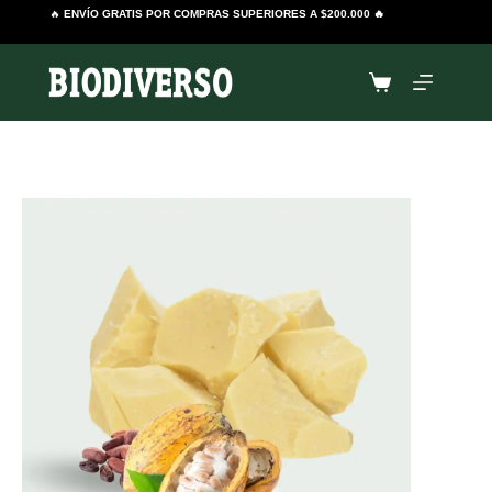
Saltar
🔥
ENVÍO GRATIS POR COMPRAS SUPERIORES A $200.000 🔥
al
contenido
Carro
de
compra