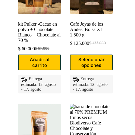
kit Pulker -Cacao en
Café Joyas de los
polvo + Chocolate
Andes. Bolsa XL
Blanco + Chocolate al
1.500 g.
70 %
$
125.000
$
135.000
Original
Current
$
60.000
$
67.000
Original
Current
price
price
price
price
was:
is:
Este
Añadir al
Seleccionar
was:
is:
$ 135.000.
$ 125.000.
producto
carrito
opciones
$ 67.000.
$ 60.000.
tiene
múltiples
variantes.
Entrega
Entrega
Las
estimada: 12. agosto
estimada: 12. agosto
opciones
- 17. agosto
- 17. agosto
se
pueden
elegir
en
la
página
de
producto